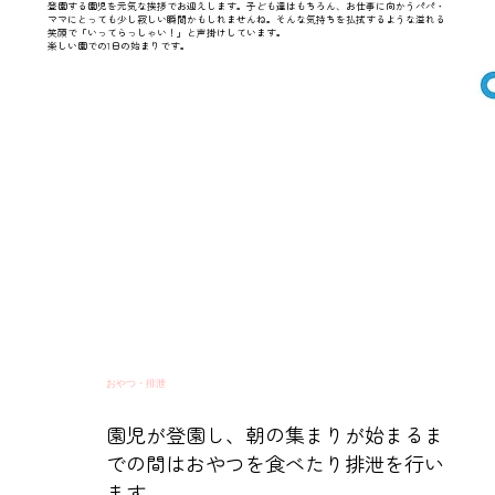
登園する園児を元気な挨拶でお迎えします。
子ども達はもちろん、お仕事に向かうパパ・
ママにとっても少し寂しい瞬間かもしれませんね。
そんな気持ちを払拭するような溢れる
笑顔で「いってらっしゃい！」と声掛けしています。
楽しい園での1日の始まりです。
おやつ・排泄
園児が登園し、朝の集まりが始まるま
での間はおやつを食べたり排泄を行い
ます。