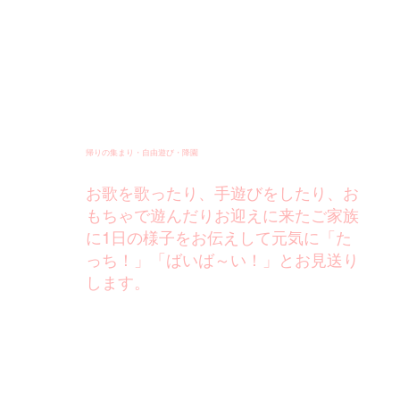
帰りの集まり・自由遊び・​降園
お歌を歌ったり、手遊びをしたり、お
もちゃで遊んだりお迎えに来たご家族
に1日の様子をお伝えして元気に「た
っち！」「ばいば～い！」とお見送り
します。