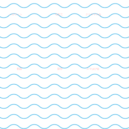
​クリスマス会
ハロウィン
七五三
初詣
節分
​スマはぴ会