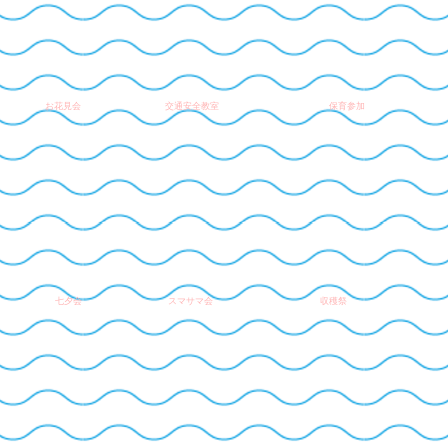
交通安全教室
お花見会
保育参加
七夕会
スマサマ会
収穫祭