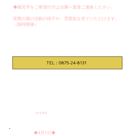
◆園見学をご希望の方は当園へ直接ご連絡ください。
​実際の園の活動の様子や、雰囲気を見ていただけます。
（随時開催）
TEL：0875-24-8131
○空き状況
◆4月1日◆