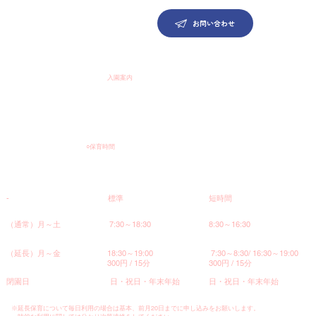
お問い合わせ
入園案内
○保育時間
​-
標準
短時間
（通常）月～土
7:30～18:30
8:30～16:30
（延長）月～金
18:30～19:00
7:30～8:30/ 16:30～19:00
300円 / 15分
300円 / 15分
​閉園日
日・祝日・年末年始
日・祝日・年末年始
※延長保育について毎日利用の場合は基本、前月20日までに申し込みをお願いします。